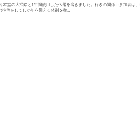
集まり本堂の大掃除と1年間使用した仏器を磨きました。行きの関係上参加者は
備をしてしか年を迎える体制を整...