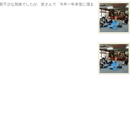
、若干少な気味でしたが、皆さんで゜今年一年本堂に溜ま