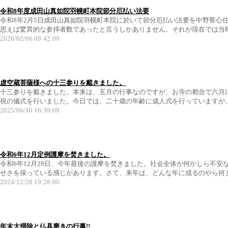
令和8年度成田山真如院羽幌町本院節分厄払い法要
令和8年2月5日成田山真如院羽幌町本院に於いて節分厄払い法要を中野誓心
思えば驚異的な参拝者数であったと言うしかありません。それが現在では当時の
2026/02/06 09:42:00
虚空蔵菩薩様への十三参りを戴きました。
十三参りを戴きました。本来は、五月の行事なのですが、お寺の都合で六月
祝の儀式を行いました。今日では、二十歳の年齢に成人式を行っていますが、
2025/06/10 16:39:00
令和6年12月定例護摩を焚きました。
令和6年12月28日、今年最後の護摩を焚きました。社会全体が何かしら不
せさを保っている感じがあります。さて、来年は、どんな年に成るのやら何と
2024/12/28 19:28:00
年末大掃除と仏具磨きの行事!!