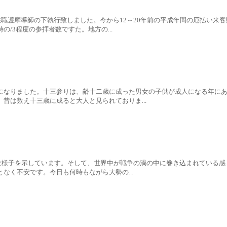
住職護摩導師の下執行致しました。今から12～20年前の平成年間の厄払い来
/3程度の参拝者数ですた。地方の...
になりました。十三参りは、齢十二歳に成った男女の子供が成人になる年に
昔は数え十三歳に成ると大人と見られておりま...
安な様子を示しています。そして、世界中が戦争の渦の中に巻き込まれている
なく不安です。今日も何時もながら大勢の...